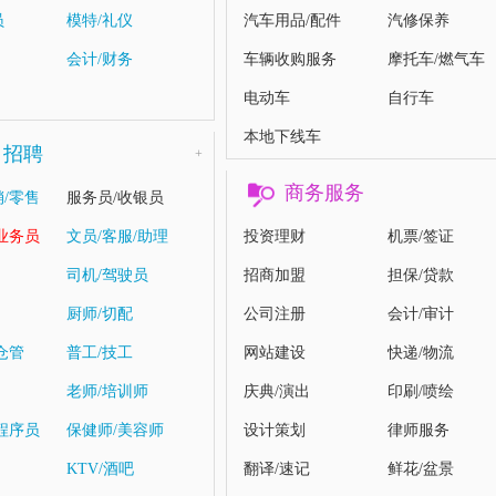
员
模特/礼仪
汽车用品/配件
汽修保养
会计/财务
车辆收购服务
摩托车/燃气车
电动车
自行车
本地下线车
司招聘
+
商务服务
销/零售
服务员/收银员
/业务员
文员/客服/助理
投资理财
机票/签证
司机/驾驶员
招商加盟
担保/贷款
厨师/切配
公司注册
会计/审计
仓管
普工/技工
网站建设
快递/物流
老师/培训师
庆典/演出
印刷/喷绘
/程序员
保健师/美容师
设计策划
律师服务
KTV/酒吧
翻译/速记
鲜花/盆景