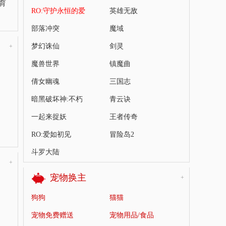
育
RO:守护永恒的爱
英雄无敌
部落冲突
魔域
梦幻诛仙
剑灵
+
魔兽世界
镇魔曲
倩女幽魂
三国志
暗黑破坏神:不朽
青云诀
一起来捉妖
王者传奇
RO:爱如初见
冒险岛2
斗罗大陆
+
宠物换主
+
狗狗
猫猫
宠物免费赠送
宠物用品/食品