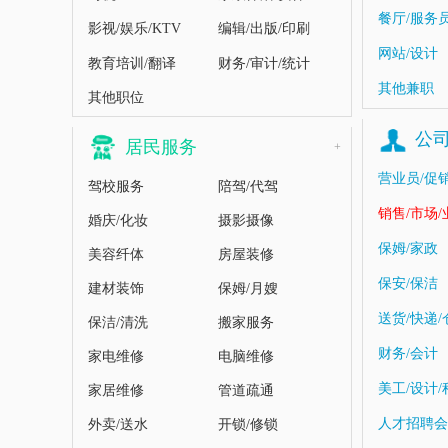
餐厅/服务
影视/娱乐/KTV
编辑/出版/印刷
网站/设计
教育培训/翻译
财务/审计/统计
其他兼职
其他职位
公
居民服务
+
营业员/促
驾校服务
陪驾/代驾
销售/市场
婚庆/化妆
摄影摄像
保姆/家政
美容纤体
房屋装修
保安/保洁
建材装饰
保姆/月嫂
送货/快递/
保洁/清洗
搬家服务
财务/会计
家电维修
电脑维修
美工/设计
家居维修
管道疏通
人才招聘会
外卖/送水
开锁/修锁