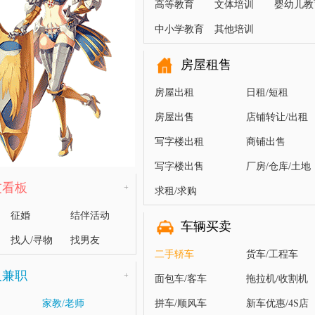
高等教育
文体培训
婴幼儿教
中小学教育
其他培训
房屋租售
房屋出租
日租/短租
房屋出售
店铺转让/出租
写字楼出租
商铺出售
写字楼出售
厂房/仓库/土地
友看板
+
求租/求购
征婚
结伴活动
车辆买卖
找人/寻物
找男友
二手轿车
货车/工程车
人兼职
+
面包车/客车
拖拉机/收割机
家教/老师
拼车/顺风车
新车优惠/4S店