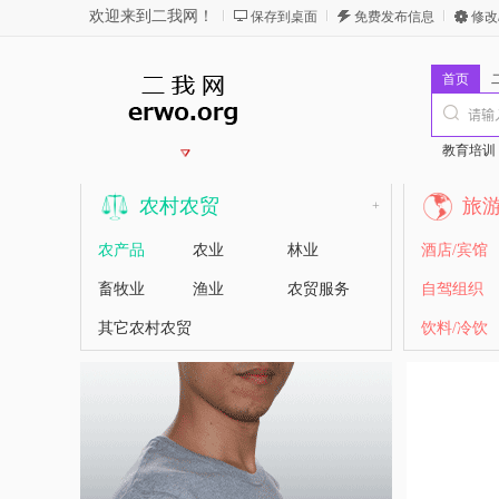
欢迎来到二我网！
保存到桌面
免费发布信息
修改
首页
教育培训
农村农贸
旅
+
农产品
农业
林业
酒店/宾馆
畜牧业
渔业
农贸服务
自驾组织
其它农村农贸
饮料/冷饮