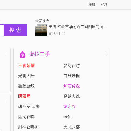
注册
登录
务
最新发布
出售:红岭市场附近二间四层门面房，门前10米巷，证齐全
前天21:06
出售：焦田占地120平方2间5层半商住楼门面，过户无忧
前天21:06
虚拟二手
+
+
出售：城南两间四层证件齐全，正常过户，业主开价62.8万
王者荣耀
梦幻西游
前天21:06
光明大陆
口袋妖怪
客村地铁扣一室一厅
碧蓝航线
前天21:06
炉石传说
阴阳师
穿越火线
出售：特价抢购【凯旋华府】6套特惠 6字开头抢
+
前天21:06
魂斗罗:归来
龙之谷
魔灵召唤
诛仙
封神召唤师
天龙八部