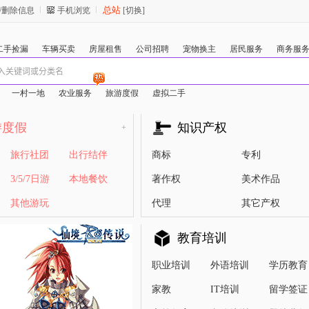
总站
/删除信息
手机浏览
[切换]
二手捡漏
车辆买卖
房屋租售
公司招聘
宠物换主
居民服务
商务服
一村一地
农业服务
旅游度假
虚拟二手
游度假
知识产权
+
旅行社团
出行结伴
商标
专利
3/5/7日游
本地餐饮
著作权
美术作品
其他游玩
代理
其它产权
教育培训
职业培训
外语培训
学历教育
家教
IT培训
留学签证