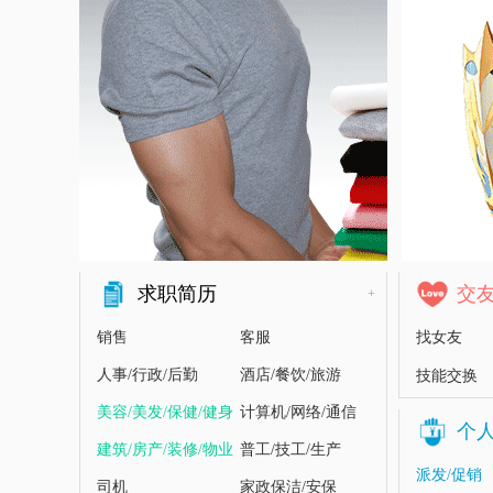
求职简历
交
+
销售
客服
找女友
人事/行政/后勤
酒店/餐饮/旅游
技能交换
美容/美发/保健/健身
计算机/网络/通信
个
建筑/房产/装修/物业
普工/技工/生产
派发/促销
司机
家政保洁/安保