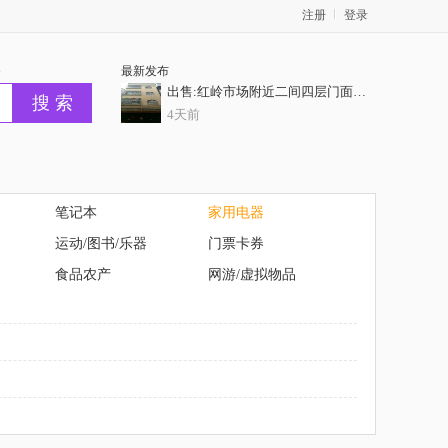
注册
登录
务
最新发布
出售:红岭市场附近二间四层门面房，门前10米巷，证齐全
4天前
出售：焦田占地120平方2间5层半商住楼门面，过户无忧
4天前
出售：城南两间四层证件齐全，正常过户，业主开价62.8万
笔记本
家用电器
4天前
运动/图书/乐器
门票卡券
客村地铁扣一室一厅
食品农产
网游/虚拟物品
4天前
出售：特价抢购【凯旋华府】6套特惠 6字开头抢
4天前