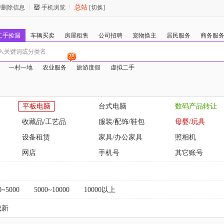
总站
/删除信息
手机浏览
[切换]
二手捡漏
车辆买卖
房屋租售
公司招聘
宠物换主
居民服务
商务服
一村一地
农业服务
旅游度假
虚拟二手
平板电脑
台式电脑
数码产品转让
收藏品/工艺品
服装/配饰/鞋包
母婴/玩具
设备租赁
家具/办公家具
照相机
网店
手机号
其它账号
0~5000
5000~10000
10000以上
成新