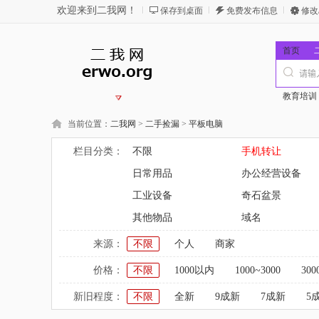
欢迎来到二我网！
保存到桌面
免费发布信息
修改
首页
教育培训
当前位置：
二我网
>
二手捡漏
>
平板电脑
栏目分类：
不限
手机转让
日常用品
办公经营设备
工业设备
奇石盆景
其他物品
域名
来源：
不限
个人
商家
价格：
不限
1000以内
1000~3000
300
新旧程度：
不限
全新
9成新
7成新
5