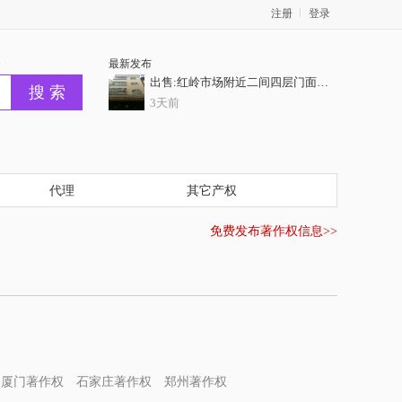
注册
登录
务
最新发布
出售:红岭市场附近二间四层门面房，门前10米巷，证齐全
3天前
出售：焦田占地120平方2间5层半商住楼门面，过户无忧
3天前
出售：城南两间四层证件齐全，正常过户，业主开价62.8万
代理
其它产权
3天前
免费发布著作权信息>>
客村地铁扣一室一厅
3天前
出售：特价抢购【凯旋华府】6套特惠 6字开头抢
3天前
厦门著作权
石家庄著作权
郑州著作权