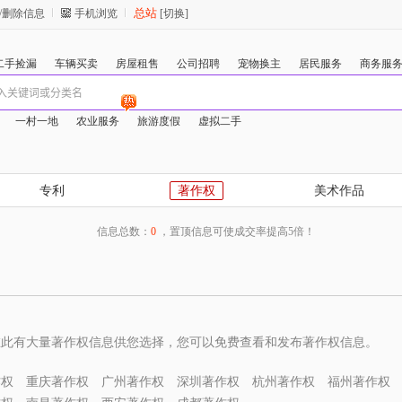
总站
/删除信息
手机浏览
[切换]
二手捡漏
车辆买卖
房屋租售
公司招聘
宠物换主
居民服务
商务服
一村一地
农业服务
旅游度假
虚拟二手
专利
著作权
美术作品
信息总数：
0
，置顶信息可使成交率提高5倍！
在此有大量著作权信息供您选择，您可以免费查看和发布著作权信息。
作权
重庆著作权
广州著作权
深圳著作权
杭州著作权
福州著作权